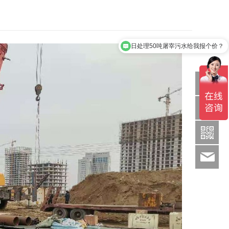
日处理50吨屠宰污水给我报个价？
医院污水能处理吗？
Q
1886369
sds