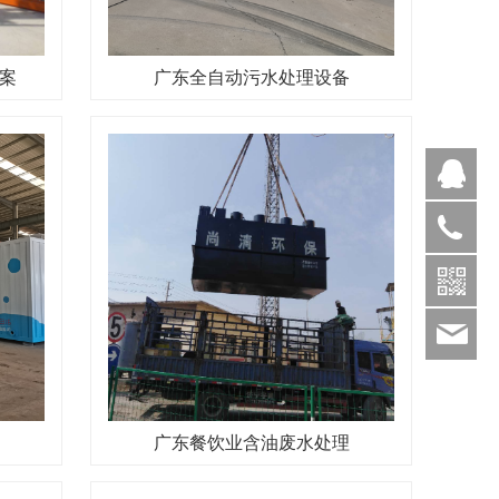
案
广东全自动污水处理设备
Q
1886369
sds
广东餐饮业含油废水处理