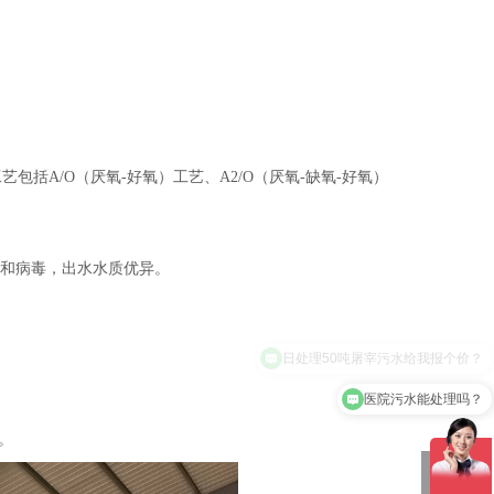
括A/O（厌氧-好氧）工艺、A2/O（厌氧-缺氧-好氧）
菌和病毒，出水水质优异。
医院污水能处理吗？
。
Q