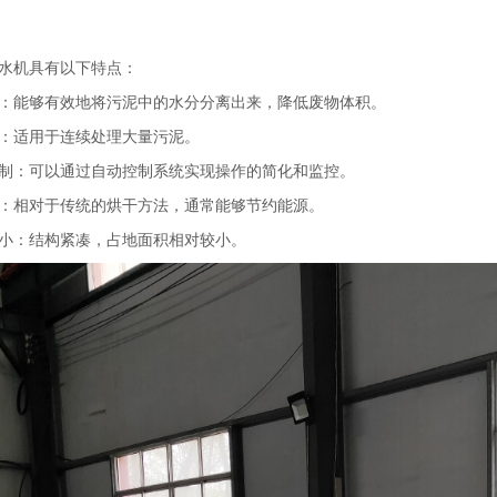
水机具有以下特点：
：能够有效地将污泥中的水分分离出来，降低废物体积。
：适用于连续处理大量污泥。
制：可以通过自动控制系统实现操作的简化和监控。
：相对于传统的烘干方法，通常能够节约能源。
小：结构紧凑，占地面积相对较小。