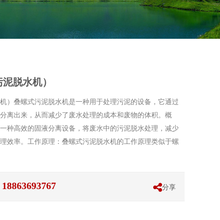
污泥脱水机）
机）叠螺式污泥脱水机是一种用于处理污泥的设备，它通过
分离出来，从而减少了废水处理的成本和废物的体积。概
一种高效的固液分离设备，将废水中的污泥脱水处理，减少
理效率。工作原理：叠螺式污泥脱水机的工作原理类似于螺
863693767
分享