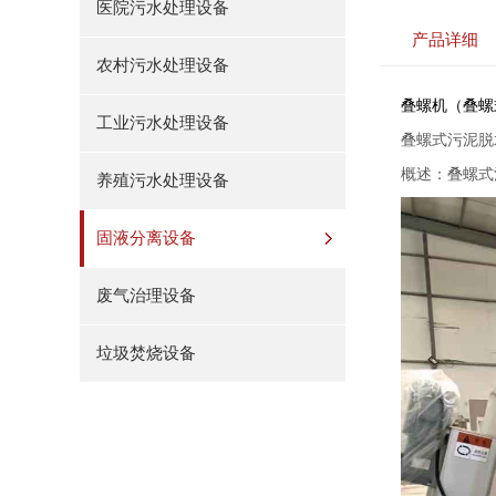
医院污水处理设备
产品详细
农村污水处理设备
叠螺机（叠螺
工业污水处理设备
叠螺式污泥脱
概述：
叠螺式
养殖污水处理设备
固液分离设备
废气治理设备
垃圾焚烧设备