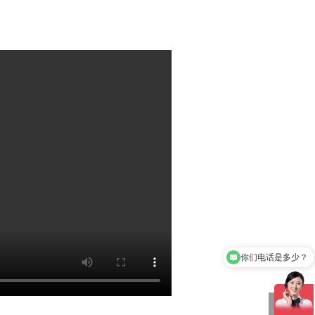
你们电话是多少？
日处理50吨屠宰污水给我报个价？
Q