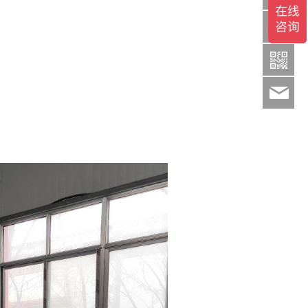
1886369
sds