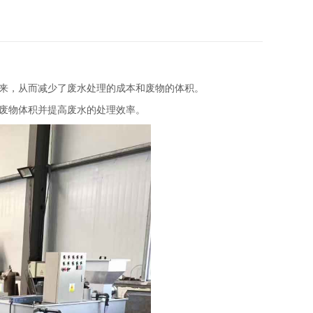
来，从而减少了废水处理的成本和废物的体积。
废物体积并提高废水的处理效率。