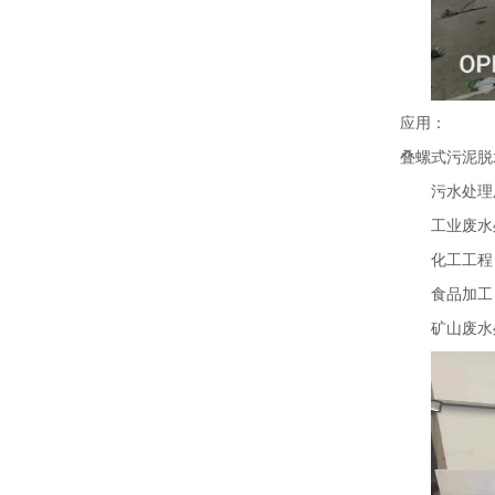
应用：
叠螺式污泥脱
污水处理
工业废水
化工工程
食品加工
矿山废水