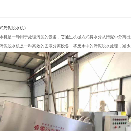
式污泥脱水机）
水机是一种用于处理污泥的设备，它通过机械方式将水分从污泥中分离出
污泥脱水机是一种高效的固液分离设备，将废水中的污泥脱水处理，减少