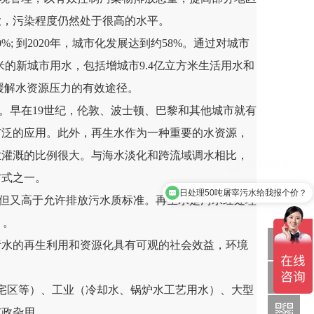
大，污染程度仍然处于很高的水平。
 到2020年，城市化发展达到约58%。通过对城市
米的新城市用水，包括增城市9.4亿立方米生活用水和
缓解水资源压力的有效途径。
早在19世纪，伦敦、波士顿、巴黎和其他城市就有
广泛的应用。此外，再生水作为一种重要的水资源，
业灌溉的比例很大。与海水淡化和跨流域调水相比，
方式之一。
日处理50吨屠宰污水给我报个价？
但又高于允许排放污水质标准。再生水是污水经处理
 。
Q
污水的再生利用和资源化具有可观的社会效益，环境
宅区等）、工业（冷却水、锅炉水工艺用水）、大型
1886369
市政杂用。