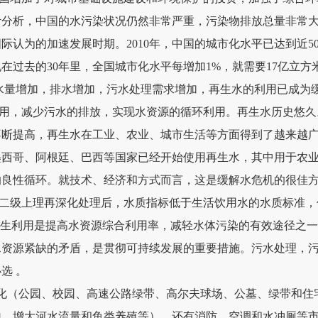
计分析，中国的水污染状况仍然非常严重，污染物排放总量非常
的加速发展时期。2010年，中国的城市化水平已达到近50%;
过去的30年里，全国城市化水平每增加1%，就需要17亿立方
用水量增加，排水增加，污水处理需求增加，再生水的利用已成为
，减少污水的排放，实现水资源的循环利用。再生水历史悠久。
不断提高，再生水在工业、农业、城市生活等方面得到了越来越
墨西哥、阿根廷、巴西等国家已经开始使用再生水，其中用于农
的良性循环。就技术、经济和方式而言，这是缓解水危机的很佳
级上理再深化处理后，水质指标低于生活饮用水的水质标准，
再生利用是提高水资源综合利用率，减轻水体污染的有效途径之一
水资源紧缺的矛盾，是贯彻可持续发展的重要措施。污水处理，
选 。
（公园、校园、高速公路绿带、高尔夫球场、公墓、绿带和住
地，增大河水流量和鱼类养殖等），还有消防、空调和水冲厕等