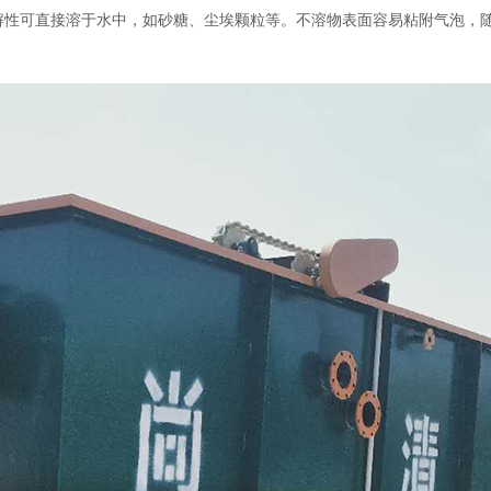
可直接溶于水中，如砂糖、尘埃颗粒等。不溶物表面容易粘附气泡，随浮力