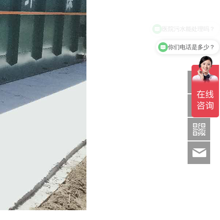
你们电话是多少？
Q
1886369
sds