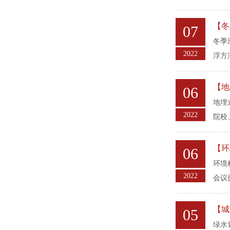
【冬
07
冬季
2022
浮方
【地
06
地埋
2022
院校
【环
06
环境
2022
会议
【城
05
绿水