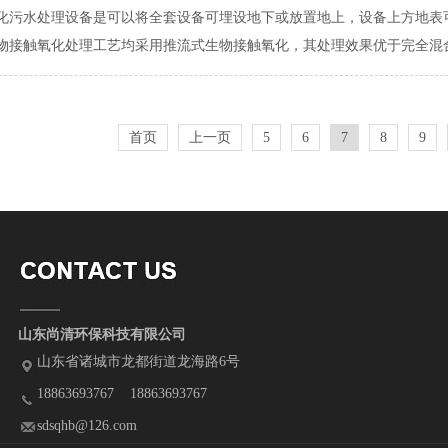
化污水处理设备是可以将全套设备可埋设地下或放置地上，设备上方地表
物接触氧化处理工艺均采用推流式生物接触氧化，其处理效果优于完全混合式
首页
上一页
5
6
7
8
9
山东尚清环保科技有限公司
山东省诸城市龙都街道龙海路6号
18863693767 18863693767
sdsqhb@126.com