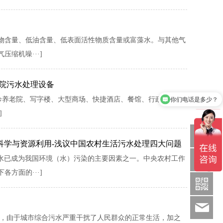
物含量、低油含量、低表面活性物质含量或富藻水。与其他气
缩机噪···]
医院污水处理设备
诊养老院、写字楼、大型商场、快捷酒店、餐馆、行政机关、
你们电话是多少？
]
Q
科学与资源利用-浅议中国农村生活污水处理四大问题
污水已成为我国环境（水）污染的主要因素之一。中央农村工作
1886369
方面的···]
sds
况，由于城市综合污水严重干扰了人民群众的正常生活，加之