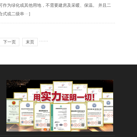
可作为绿化或其他用地，不需要建房及采暖、保温。 并且二
或二级串···]
···
···
下一页
末页