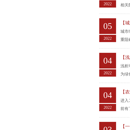
2022
相关
【城
05
城市
2022
重阻
【浅
04
浅析
2022
为绿
【农
04
进入
2022
前有
【一
03