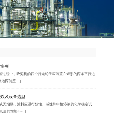
意事项
置过程中，吸泥机的四个行走轮子应装置在矩形的两条平行边
两侧壁···]
法以及设备选型
砂或无烟煤，滤料应进行酸性、碱性和中性溶液的化学稳定试
量的增加不···]