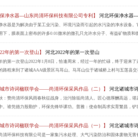
保净水器---山东尚清环保科技有限公司专利】
河北环保净水器-
净水器是为解决由于某工业污染、环境污染而引起的水污染的净水设备。
用下，膜表面上密布的许多0.01微米的微孔只允许水分子、有益矿物质和微量
022年的第一次登山】
河北2022年的第一次登山
22年的第一次登山2022年1月8日，恰逢周末，经过一年的忙碌，终于迎
的路程来到了诸城AAA级景区马耳山。马耳山位于诸城桥上村与五莲县交界处
城市诗词楹联学会——尚清环保采风作品（二）】
河北诸城市
秋：赞尚清环保风雨春秋征战身，治污除垢尚清人。匠心德厚酬高远，堪
中。谁凭德力殷勤护，环保先锋毕课功。普雅：使命制高求实育繁昌，铲垢除
城市诗词楹联学会——尚清环保采风作品（一）】
河北诸城市
尚清环保科技有限公司是一家集污水处理、大气污染防治和固体废物无害