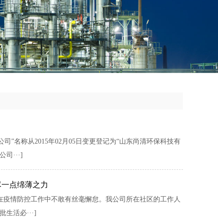
”名称从2015年02⽉05⽇变更登记为“山东尚清环保科技有
···]
尽一点绵薄之力
在疫情防控工作中不敢有丝毫懈怠。我公司所在社区的工作人
活必···]