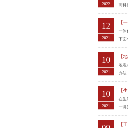
2022
高科
【一
12
一体
2021
下面
【地
10
地埋
2021
办法
【生
10
在生
2021
一讲
【工
09