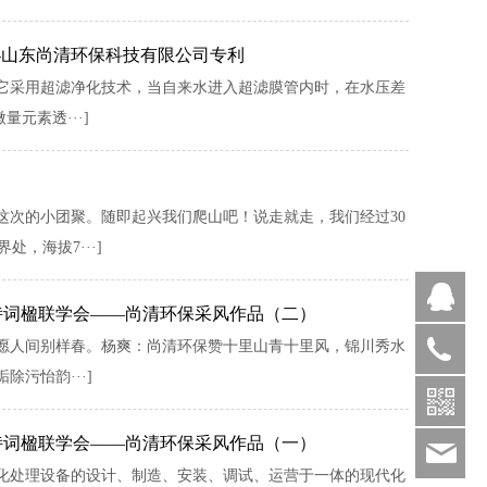
--山东尚清环保科技有限公司专利
它采用超滤净化技术，当自来水进入超滤膜管内时，在水压差
元素透···]
来了这次的小团聚。随即起兴我们爬山吧！说走就走，我们经过30
，海拔7···]
Q
诗词楹联学会——尚清环保采风作品（二）
愿人间别样春。杨爽：尚清环保赞十里山青十里风，锦川秀水
1886369
污怡韵···]
诗词楹联学会——尚清环保采风作品（一）
sds
化处理设备的设计、制造、安装、调试、运营于一体的现代化