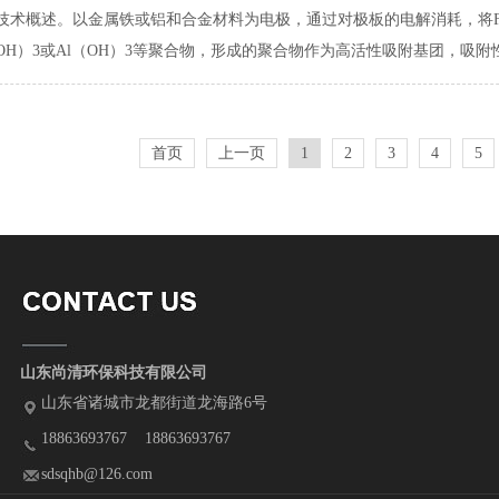
技术概述。以金属铁或铝和合金材料为电极，通过对极板的电解消耗，将Fe3
（OH）3或Al（OH）3等聚合物，形成的聚合物作为高活性吸附基团，吸附性
首页
上一页
1
2
3
4
5
山东尚清环保科技有限公司
山东省诸城市龙都街道龙海路6号
18863693767 18863693767
sdsqhb@126.com