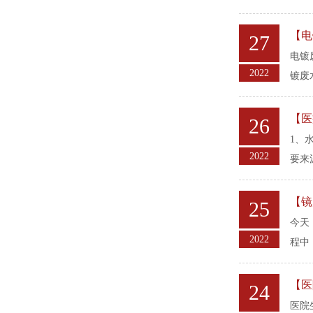
【电
27
电镀
2022
镀废
【医
26
1、
2022
要来
【镜
25
今天
2022
程中
【医
24
医院