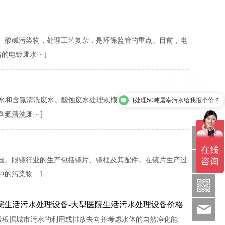
、酸碱污染物，处理工艺复杂，是环保监管的重点。目前，电
电镀废水···]
和含氮清洗废水。酸蚀废水处理规模为110.3m3/a，废水主
日处理50吨屠宰污水给我报个价？
清洗废···]
Q
国。眼镜行业的生产包括镜片、镜框及其配件。在镜片生产过
1886369
污染物···]
院生活污水处理设备-大型医院生活污水处理设备价格
sds
般根据城市污水的利用或排放去向并考虑水体的自然净化能