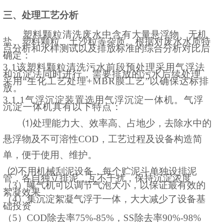
三、处理工艺分析
塑料颗粒清洗废水中含有
大量悬浮物、无机
盐、塑料颗粒、土沙粒等杂质
。
根据对废水水质特
点分析和水样测试以及排放标准的综合分析对比后
确定：
3.1该塑料颗粒清洗污水前段预处理采用气浮法
和沉淀法同时进行，需要排放的污水后续处理
采用“生化工艺处理+MBR膜工艺”以确保达标排
放。
3.1.1气浮沉淀装置选用气浮沉淀一体机。气浮
沉淀一体机具有以下特点：
⑴
处理能力大、效率高、占地少，去除水中的
悬浮物及不可溶性
COD，工艺过程及设备构造简
单，便于使用、维护。
⑵
不用机械刮泥设备，每个贮泥斗单独设排泥
管，各自独立排泥，互不干扰，保
持
沉淀浓度
（
3）
曝气机可以调节气泡大小，以保证最有效的
絮凝效果
（
4）
集沉淀絮凝气浮于一
体
，大大减少了设备基
础投资
（
5）
COD除去率75%-85%，SS除去率90%-98%