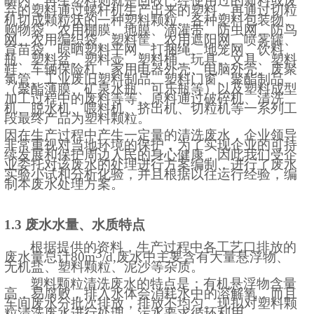
畴内，再生塑料则就是回收已经使用过的新料或废
弃的塑料通过螺杆机生产出来的塑料，再通过切粒
机切成颗粒状的一种塑料颗粒。各种塑料包装物、
购物袋、农用棚膜、地膜、滴灌带、防虫网、防鸟
网、农用编织袋、塑料筐、农用遮阳网、喷雾罐、
育苗袋、晾晒塑料平网、打捆绳、地笼网、饮料
瓶、塑料盆、塑料壶、塑料桶、玩具、文具、塑料
鞋、车辆保险杠、家用电器外壳、电脑外壳、废聚
氯管、工业废旧塑料制品、塑料门窗、聚酯制品
（聚酯薄膜、矿泉水瓶、可乐瓶等）以及塑料成型
加工过程中的废料等等。原料通过破碎机、清洗
机、脱水机、喂料机、挤出机、切粒机等一系列工
段最终产品为塑料颗粒。
因在生产过程中产生一定量的清洗废水，企业领导
非常重视对当地环境的保护，为了实现企业的可持
续发展和保护周边人民的身心健康，因此我们受企
业委托对该废水的处理进行方案编制，进行了废水
实验小试和分析化验，并且根据以往运行经验，编
制本废水处理方案。
1.3 废水水量、水质特点
根据提供的资料，生产过程中各工艺口排放的
3
废水量总计
8
0m
/d,废水中主要含有大量悬浮物、
无机盐、塑料颗粒、泥沙等杂质。
塑料颗粒清洗废水的特点是：有机悬浮物含量
高，易腐败，排入水体会消耗水中的溶解氧，而且
车间废水分批次排放，排放不均匀。现拟对塑料颗
粒清洗废水进行处理，污水要求循环利用。