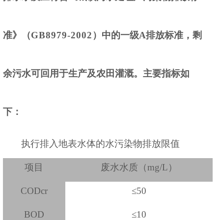
准》（
GB8979-2002
）中的一级
A排放标准，
剩
余污水可回用于生产及农田灌溉。
主要指标如
下：
执
行
排入地表水体的水污染物排放限值
项目
废水水质（
mg/L
）
CODcr
≤
50
BOD
≤
10