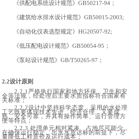
《供配电系统设计规范》
GB50217-94；
《建筑给水排水设计规范》
GB50015-2003;
《自动化仪表选型规定》
HG20507-92;
《低压配电设计规范》
GB50054-95；
《泵站设计规范》
GB/T50265-97；
2.2设计原则
2
.
2.
1
严格执行国家和地方环保、卫生和安
全等法规，经处理后主要水质指标符合国家有
关标准；
2
.2
.2设计中坚持科学态度，采用的水处理
工艺既要体现技术先进、经济合理，又要成
熟、安全可靠，并具有操作简单、运行管理方
便等特点；
2.2.
3
处理单元相对紧凑、占地尽可能少，
在确保运行稳定、出水水质达标的前提下，尽
量降低工程造价及运行成本；