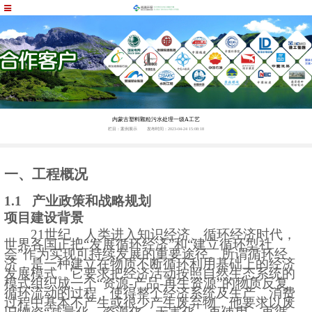
内蒙古塑料颗粒污水处理一级A工艺
栏目：案例展示
发布时间：2023-04-24 15:08:18
一、工程概况
1.1 产业政策和战略规划
项目建设背景
21世纪，人类进入知识经济、循环经济时代，
世界各国正把“发展循环经济”和“建立循环型社
会”作为实现可持续发展的重要途径。所谓循环经
济，是一种建立在物质不断循环利用基础上的经济
发展模式。它要求把经济活动按照自然生态系统的
模式组织成一个“资源-产品-再生资源”的物质反复
循环流动的过程，使得整个经济系统及生产、消费
过程中基本不产生或很少产生废弃物，他要求以废