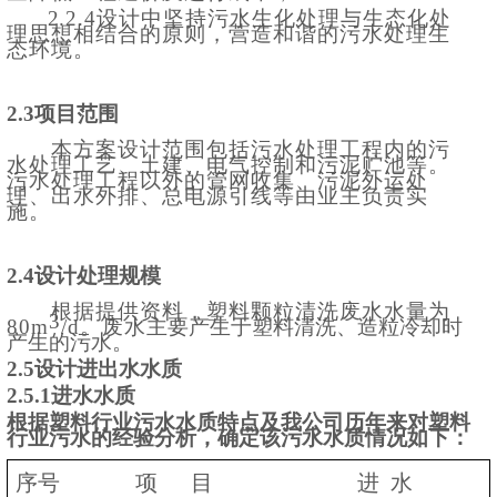
2
.2.4设计中坚持污水生化处理与生态化处
理思想相结合的原则，营造和谐的污水处理生
态环境。
2.3项目范围
本方案设计范围包括污水处理工程内的污
水处理工艺、土建、电气控制和污泥贮池等。
污水处理工程以外的管网收集、污泥外运处
理、出水外排、总电源引线等由业主负责实
施。
2.4设计处理规模
根据提供资料，塑料颗粒清洗废水水量为
3
8
0m
/d。废水
主要产生于塑料清洗
、造粒冷却
时
产生的污水。
2.5
设计进出水水质
2.5.1
进水水质
根据塑料行业污水水质特点及我公司历年来对塑料
行业污水的经验分析，确定该污水水质情况如下：
序号
项
目
进
水