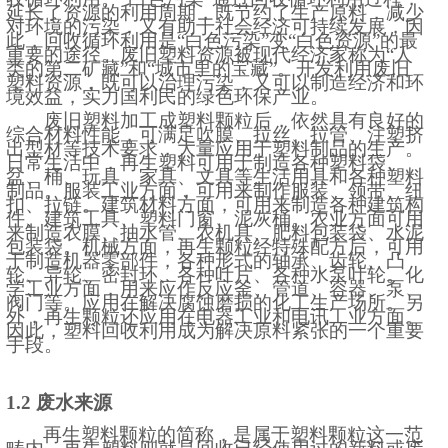
延长了资源的利用周期，既节约了生产原料，减少
对环境的污染，又有助于社会经济可持续发展，因
此，回收循环利用是“白色污染”变“白色资源”的最
重要的途径。废旧塑料资源被现代经济家称为“人
类的第二矿藏”和“城市里的宝藏”。开发利用废旧
塑料资源，既可以治理污染，又可以制造经济和环
境效益，实力国利民的绿色环保产业。
废旧塑料加工成塑料颗粒后，依然具有良好的
综合材料性能，可满足吹膜、拉丝、拉管、注塑挤
出型材等技术要求，大量应用于塑料制品的生产。
日常生活中，再生塑料可用于制造各种塑料袋、
盆、桶、玩具、家具、文具等生活用具和各种塑料
制品。服装工业方面，可用来制作服装、领带、纽
扣、拉链。建筑材料方面，可用来制造各种建筑构
件、建筑工具、塑料门窗、泥灰桶。农业方面可用
来制造农膜、抽水管、农机具、肥料包装袋、水泥
包装袋。机械方面，再生颗粒经特殊配方后，可用
于制造机器零部件，各种形式的轴承、齿轮、凸
轮、异轮、密封环、各种叶片、各种水泵叶轮。化
学工业方面，用来应作反应釜、管道、容器、泵、
阀门等。应用在解决腐蚀磨损的化工生产场所。另
外，再生颗粒还应用在电器工业和电讯工业方面。
因此，塑料回收利用成为解决原料紧张的一个重要
手段。
1.2 废水来源
再生塑料颗粒的简称，是属于塑料颗粒这一范