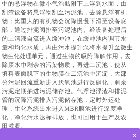
中的悬浮物在微小气泡黏附下上浮到水面，由
刮渣设备将悬浮物刮至污泥池，去除悬浮有机
物；比重大的有机物会沉降慢慢下滑至设备底
部，通过排泥阀排至污泥池内。经设备处理后
的上清液自流进入缓冲池，在缓冲池内调节水
量和均化水质，再由污水提升泵将水提升至
微生
物生化处理单元
，通过生物的吸附降解作用，去
除废水中剩余的污染物质，再进二沉池，使从
填料表面脱下的生物膜在二沉池中沉淀，大部
分污泥回流重新进入厌氧池进行反硝化，剩余
污泥定期抽进污泥储存池。气浮池浮渣和排泥
管的沉降污泥排入污泥储存池，定时外运处
理，生化系统出水进入
MBR膜池进行深度净
化，净化污水达标排放
，也可回用于生产及农
田灌溉。
×