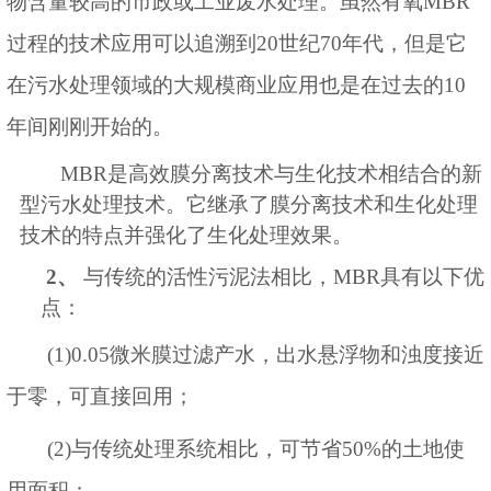
物含量较高的市政或工业废水处理。虽然有氧
MBR
过程的技术应用可以追溯到
20
世纪
70
年代，但是它
在污水处理领域的大规模商业应用也是在过去的
10
年间刚刚开始的。
MBR
是高效膜分离技术与生化技术相结合的新
型污水处理技术。它继承了膜分离技术和生化处理
技术的特点并强化了生化处理效果。
2
、
与传统的活性污泥法相比，
MBR
具有以下优
点：
(1)0.05
微米膜过滤产水，出水悬浮物和浊度接近
于零，可直接回用；
(
2
)
与传统处理系统相比，可节省
50%
的土地使
用面积；