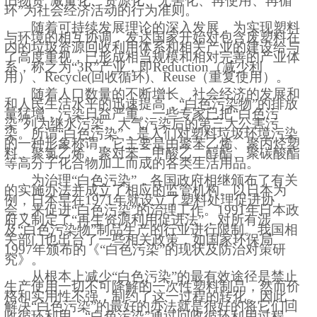
旧物资“减量化、资源化、无害化、再使用、再循
环”为社会经济活动的行为准则。
随着可持续发展理论的深入发展，为实现塑料
与环境的相互协调，发达国家开始对包含废塑料在
内的垃圾资源回收利用体系和相关产业的建设给与
了高度重视，已形成相当规模和相对完善的产业体
系，称之为
“3R”产业，即Reduction（减少利
用）、Recycle(回收循环)、Reuse（重复使用）。
随着人口数量的不断增长、社会经济的发展和
和人民生活水平的迅速提高，
“白色污染物”的排放
量猛增，污染日益严重。一些专家已把“白色污
染”列为继水污染、大气污染后的第三大公害污
染。所谓“白色污染”，是人们对塑料垃圾环境污染
的一种形象称谓，它主要是由聚苯乙烯、聚丙烃塑
料、聚氯乙烯、聚对苯二甲酸乙二醇酯、聚碳酸酯
等高分子化合物加工而成的各类生活用品。
为治理
“白色污染”，各国政府相继颁布了有关
的实施办法并成立了相应的监管机构。以日本为
例，日本早在1971年就设立了塑料处理促进协
会，来促进“白色污染”的治理工作。1991年日本政
府又制定了“再生资源利用促进法”，对所有涉
及“白色污染物”制品生产的行业进行限制。我国相
关部门也出台了一些相关政策，如国家环保局
1997年颁布的《“白色污染”的现状及防治对策研
究》。
从根本上减少
“白色污染”的最有效途径是禁止
生产使用一切不可降解的一次性塑料制品，然而价
格和实用性不强，制约了这一过程的转化。因此，
解决“白色污染”的最好的办法就是很好的将它们回
收循环利用。“白色污染”通过回收循环利用过程，