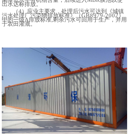
出水达标排放。
（
4）应业主要求，
处理后
污水
可达到
《城镇
污水处理厂污染物排放标准》（
GB8979-2002
）
中的一级
A排放标准
,剩余污水可回用于生产，并用
于农田灌溉
。