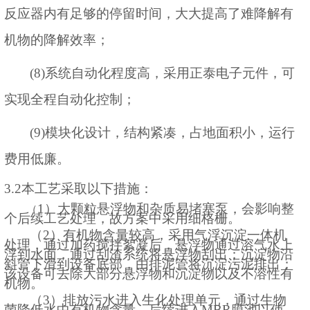
反应器内有足够的停留时间，大大提高了难降解有
机物的降解效率；
(
8
)
系统自动化程度高，采用
正泰电子元件
，可
实现全程自动化控制；
(
9
)
模块化设计，结构紧凑，占地面积小，运行
费用低廉。
3.2本工艺采取以下措施：
1）
大颗粒悬浮物和杂质易堵塞泵，会影响整
（
个后续工艺处理，故方案中采用细格栅。
（
2）
有机物含量较高，采用气浮沉淀一体机
处理，通过加药搅拌絮凝后，悬浮物通过溶气水上
浮到水面，通过刮渣系统将悬浮物刮出；沉淀物沿
斜管下滑到设备底部，由排泥管将沉淀污泥排出；
该设备可去除大部分悬浮物和沉淀物以及不溶性有
机物。
（
3）排放污水进入生化处理单元，通过生物
菌降低水中有机物含量，后续进入MBR膜池以使