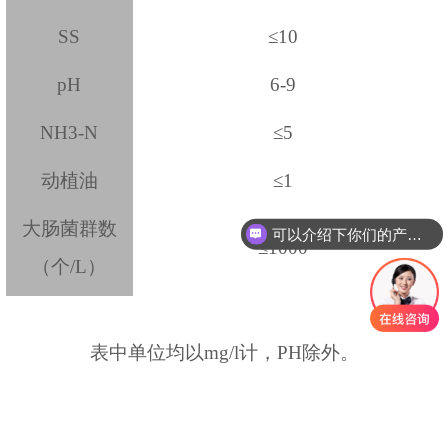
SS
≤
10
pH
6-9
NH3-N
≤
5
动植油
≤
1
可以介绍下你们的产品么
大肠菌群数
你们是怎么收费的呢
≤
1000
（个
/L
）
表中单位均以
mg/l
计，
PH
除外。