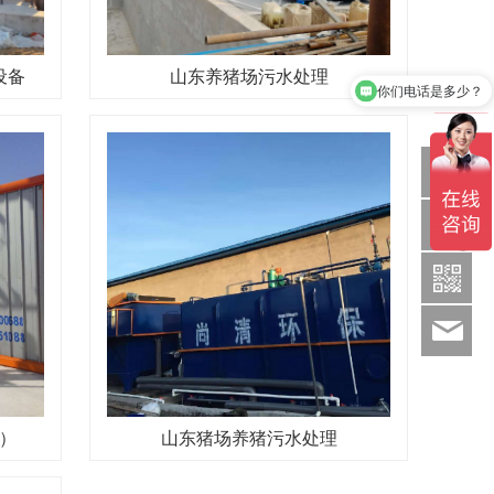
你们电话是多少？
设备
山东养猪场污水处理
日处理50吨屠宰污水给我报个价？
Q
1886369
sds
）
山东猪场养猪污水处理