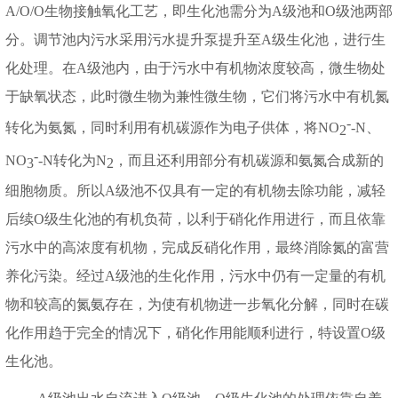
A/O/O
生物接触氧化工艺，即生化池需分为
A
级池和
O
级池两部
分。调节池内污水采用污水提升泵提升至
A
级生化池，进行生
化处理。在
A
级池内，由于污水中有机物浓度较高，微生物处
于缺氧状态，此时微生物为兼性微生物，它们将污水中有机氮
-
转化为氨氮，同时利用有机碳源作为电子供体，将
NO
-N
、
2
-
NO
-N
转化为
N
，而且还利用部分有机碳源和氨氮合成新的
3
2
细胞物质。所以
A
级池不仅具有一定的有机物去除功能，减轻
后续
O
级生化池的有机负荷，以利于硝化作用进行，而且依靠
污水中的高浓度有机物，完成反硝化作用，最终消除氮的富营
养化污染。经过
A
级池的生化作用，污水中仍有一定量的有机
物和较高的氮氨存在，为使有机物进一步氧化分解，同时在碳
化作用趋于完全的情况下，硝化作用能顺利进行，特设置
O
级
生化池。