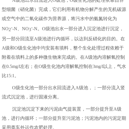
A
级池出水自流进入
O
级池，
O
级生化池的处理依靠自养
型细菌（硝化菌）完成，它们利用有机物分解产生的无机碳源
或空气中的二氧化碳作为营养源，将污水中的氨氮转化为
-
-
NO
-N
、
NO
-N
。
O
级池出水一部分进入沉淀池进行沉淀，
2
3
另一部分回流至
A
级池进行内循环，以达到反硝化的目的。在
A
级和
O
级生化池中均安装有填料，整个生化处理过程依赖于
附着在填料上的多种微生物来完成的。在
A
级池内溶解氧控制
在
0.5mg/l
左右；在
O
级生化池内溶解氧控制在
3mg/l
以上，气水
比
15:1
。
O
级生化池一部分出水回流进入
A
级池，；一部分流入竖
流式沉淀池，进行固液分离。
沉淀池沉淀下来的污泥由气提装置，一部分提升至
A
级
池，进行内循环；一部分提升至污泥池；污泥池内的污泥定期
采用粪车外运作农肥处理。