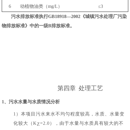
6
动植物油类（
mg/L）
≤3
污水排放标准执行
GB18918—2002
《
城镇污水处理厂污染
物排放标准
》中的一级
B排放标准。
第四章
处理工艺
1
、污水水量与水质情况分析
1
）本项目污水来水不均匀程度较高，水质、水量变
化较大（
K
=2.0
），由于水量与水质具有较大的不
Z