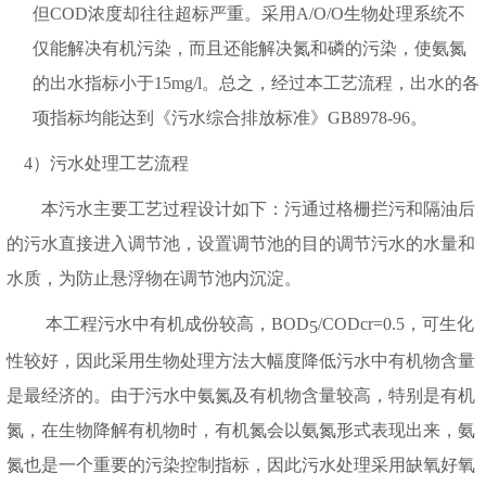
但
COD
浓度却往往超标严重。采用
A/O/O
生物处理系统不
仅能解决有机污染，而且还能解决氮和磷的污染，使氨氮
的出水指标小于
15mg/l
。总之，经过本工艺流程，出水的各
项指标均能达到《污水综合排放标准》
GB8978-96
。
4）污水处理工艺流程
本污水主要工艺过程设计如下：污通过格栅拦污和隔油后
的污水直接进入调节池，设置调节池的目的调节污水的水量和
水质，为防止悬浮物在调节池内沉淀。
本工程污水中有机成份较高，
BOD
/CODcr=0.5
，可生化
5
性较好，因此采用生物处理方法大幅度降低污水中有机物含量
是最经济的。由于污水中氨氮及有机物含量较高，特别是有机
氮，在生物降解有机物时，有机氮会以氨氮形式表现出来，氨
氮也是一个重要的污染控制指标，因此污水处理采用缺氧好氧