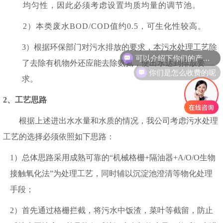
均匀性，因此必须考虑设置均质均量的调节池。
2
）本类废水
BOD/COD
值约
0.5
，可生化性较高。
3）根据环保部门对污水排放的要求，本污水处理工艺除
了去除有机物外还应能去除氨氮，使出水达到排放要
你们是怎么收费的呢
求。
2、工艺思路
根据上述进出水水量和水质的情况，我公司考虑污水处理
工艺的选择必须依照如下思路：
1
）总体思路采用成熟可靠的
“
机械格栅
+
隔油器
+
A/O/O
生物
接触氧化法
”为处理工艺，同时辅以沉淀池澄清等物化处理
手段；
2
）首先通过格栅拦截，将污水中饭渣，菜叶等截留，防止