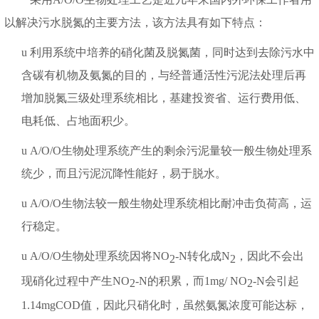
以解决污水脱氮的主要方法，该方法具有如下特点：
u
利用系统中培养的硝化菌及脱氮菌，同时达到去除污水中
含碳有机物及氨氮的目的，与经普通活性污泥法处理后再
增加脱氮三级处理系统相比，基建投资省、运行费用低、
电耗低、占地面积少。
u
A/O/O
生物处理系统产生的剩余污泥量较一般生物处理系
统少，而且污泥沉降性能好，易于脱水。
u
A/O
/O
生物法较一般生物处理系统相比耐冲击负荷高，运
行稳定。
u
A/O/O
生物处理系统因将
NO
-N
转化成
N
，因此不会出
2
2
现硝化过程中产生
NO
-N
的积累，而
1mg/ NO
-N
会引起
2
2
1.14mgCOD
值，因此只硝化时，虽然氨氮浓度可能达标，