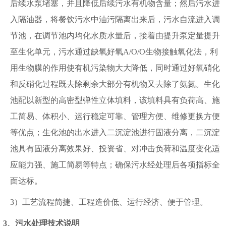
后续水泵堵塞，并且降低后续污水有机物含量；然后污水进
入隔油器，将餐饮污水中油污隔离出来后，污水自流进入调
节池，在调节池内均化水质水量后，接着由提升泵定量提升
至生化单元，污水通过缺氧好氧
A/O/O
生物接触氧化法，利
用生物膜的作用使有机污染物大大降低，同时通过好氧硝化
和反硝化过程既去除剩余大部分有机物又去除了氨氮。生化
池配以新型的高密型弹性立体填料，该填料具有负荷高、施
工简易、体积小、运行稳定可靠、管理方便、维修更换方便
等优点；生化池的出水进入二沉淀池进行固液分离，二沉淀
池具有固液分离效果好、投资省、对冲击负荷和温度变化适
应能力强、施工简易等特点；确保污水经处理后各项指标全
面达标。
3
）工艺流程简捷、工程造价低、运行经济、便于管理。
3
、污水处理技术说明