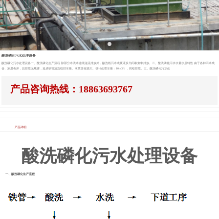
酸洗磷化污水处理设备
酸洗磷化污水处理设备一、酸洗磷化生产流程 除部分水洗水连续溢流排放外，酸洗线污水或废液多为间歇集中排放。二、酸洗磷化污水水量水质特性 由于各种污水成
份、浓度各异，且排放无规律，造成铁管清洗线排水量、水质变化很大。设计处理水量：10m3/d ，间歇排放。三、酸洗磷化污水处
产品咨询热线：18863693767
产品详细
酸洗磷化污水处理设备
一、酸洗磷化生产流程