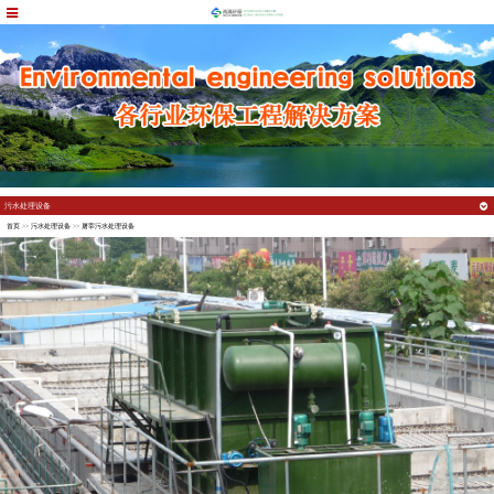
污水处理设备
首页
>>
污水处理设备
>>
屠宰污水处理设备