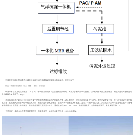
混凝反应阶段利用钙离子与磷酸根反应生成羟基磷酸钙沉淀而去除磷酸根。反应式如下：
5Ca2++7OH-+3H2PO4-=Ca5（OH）（PO4）3+6H2O
钙离子不仅有上述沉淀作用，Ca（OH）2作为混凝剂还有良好的凝聚吸附作用，再投加少量高分子助凝剂，可以起到非常好的絮凝作用，经过沉淀后可确保处理
出水磷酸盐浓度小于0.5mg/L。
来自车间的生产废水经过污水管路集中经格栅井格栅去除大的固体悬浮物，进入调节池，对废水水质水量进行调节，调节池设置提升泵，将污水提升进入微电解
反应器，在微电解反应器内经氧化还原反应，絮凝沉淀和微电场作用，去除污水中的重金属和色度，提高了污水的可生化性，大大减轻了后续污水处理的负荷；微电
解反应器出水自流进入中间水池，后经泵提升至气浮沉淀一体机，通过投加石灰水、PAC、PAM，发生絮凝反应，去除磷酸根离子、重金属离子和COD。
气浮沉淀一体机出水自流进后置调节池，然后泵提至一体化污水处理设备，出水达标排放。