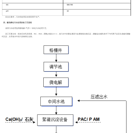
SS
500-700
pH
10
应业主要求，污水经处理后全部回用于生产。
四、酸洗磷化污水处理设备工艺流程
该类污水处理选用微电解+气浮+一体化污水处理工艺。
其工艺要点有：投加石灰乳澄清液、PAC、PAM，调整pH值在10~11，使污水中的重金属变为金属氢氧化物沉淀，磷酸盐在碱性条件下与钙离子反应生成碱式磷酸
钙沉淀，从而使水中的污染物得以去除。